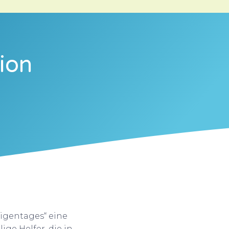
ion
ligentages“ eine
ige Helfer, die in