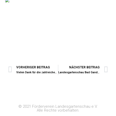
VORHERIGER BEITRAG
NÄCHSTER BEITRAG
Vielen Dank für die zahlreichen Spenden zur Blumenampelaktion
Landesgartenschau Bad Gandersheim wir waren vor Ort.
© 2021 Förderverein Landesgartenschau e.V.
Alle Rechte vorbehalten.